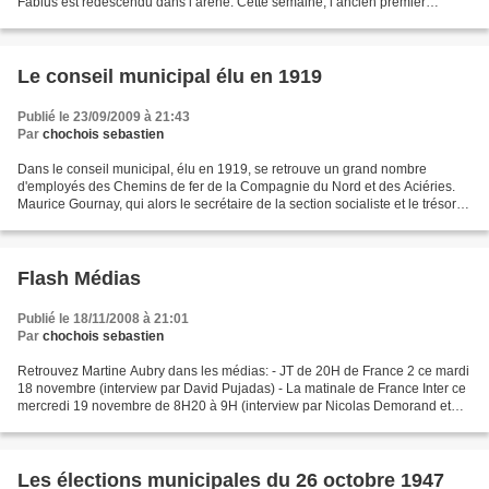
Fabius est redescendu dans l’arène. Cette semaine, l’ancien premier
ministre s’est illustré en montant au...
Le conseil municipal élu en 1919
Publié le 23/09/2009 à 21:43
Par
chochois sebastien
Dans le conseil municipal, élu en 1919, se retrouve un grand nombre
d'employés des Chemins de fer de la Compagnie du Nord et des Aciéries.
Maurice Gournay, qui alors le secrétaire de la section socialiste et le trésorier
de l'Union locale des cheminots,...
Flash Médias
Publié le 18/11/2008 à 21:01
Par
chochois sebastien
Retrouvez Martine Aubry dans les médias: - JT de 20H de France 2 ce mardi
18 novembre (interview par David Pujadas) - La matinale de France Inter ce
mercredi 19 novembre de 8H20 à 9H (interview par Nicolas Demorand et
réponses aux auditeurs) - Le Grand...
Les élections municipales du 26 octobre 1947