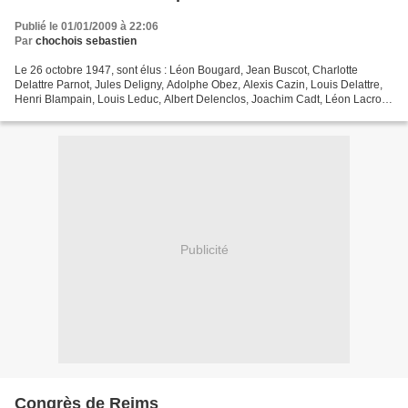
Publié le 01/01/2009 à 22:06
Par
chochois sebastien
Le 26 octobre 1947, sont élus : Léon Bougard, Jean Buscot, Charlotte
Delattre Parnot, Jules Deligny, Adolphe Obez, Alexis Cazin, Louis Delattre,
Henri Blampain, Louis Leduc, Albert Delenclos, Joachim Cadt, Léon Lacroix,
Eugène Groux, Ferdinand Flahaut,...
Publicité
Congrès de Reims