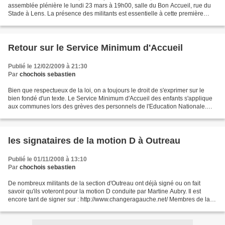
assemblée plénière le lundi 23 mars à 19h00, salle du Bon Accueil, rue du
Stade à Lens. La présence des militants est essentielle à cette première
réunion, qui va nous permettre d'arrêter...
Retour sur le Service Minimum d'Accueil
Publié le 12/02/2009 à 21:30
Par
chochois sebastien
Bien que respectueux de la loi, on a toujours le droit de s'exprimer sur le
bien fondé d'un texte. Le Service Minimum d'Accueil des enfants s'applique
aux communes lors des grèves des personnels de l'Education Nationale.
Alors les communes font ce qu'elle...
les signataires de la motion D à Outreau
Publié le 01/11/2008 à 13:10
Par
chochois sebastien
De nombreux militants de la section d'Outreau ont déjà signé ou on fait
savoir qu'ils voteront pour la motion D conduite par Martine Aubry. Il est
encore tant de signer sur : http://www.changeragauche.net/ Membres de la
CE de la section : Sébastien CHOCHOIS...