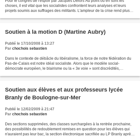
Pour le congrès de l'espoir par Jacques Delors Au point où en sont les
choses, il est vital que les socialistes confrontent leurs analyses et leurs
projets soumis aux suffrages des militants. L'ampleur de la crise rend plus
nécessaire que jamais, en France,...
Soutien à la motion D (Martine Aubry)
Publié le 17/10/2008 à 13:27
Par
chochois sebastien
Dans le contexte de débâcle du libéralisme, la force de notre fédération du
Pas-de-Calais est notre idéal socialiste. Alors que le modèle social-
démocrate européen, le blairisme ou la « 3e voie » sont discrédités,
comment peut on se dire social et libéral...
Soutien aux élèves et aux professeurs lycée
Branly de Boulogne-sur-Mer
Publié le 12/02/2009 à 21:47
Par
chochois sebastien
Des sections supprimées, des classes surchargées à la rentrée prochaine,
des possibilités de redoublement remises en question pour les élèves qui
n'auraient pas leur bac, la section électronique sacrifiée au LP Branly après
150 000€ d'investissements...