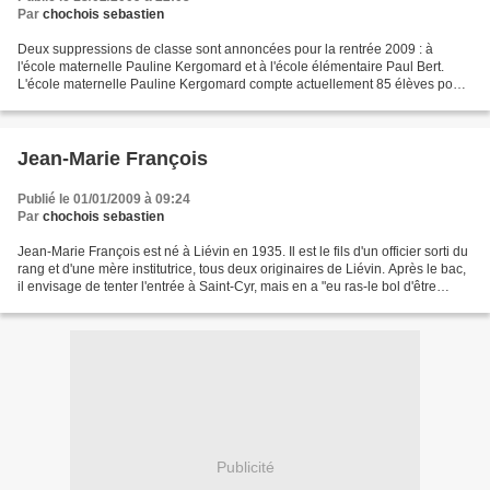
Par
chochois sebastien
Deux suppressions de classe sont annoncées pour la rentrée 2009 : à
l'école maternelle Pauline Kergomard et à l'école élémentaire Paul Bert.
L'école maternelle Pauline Kergomard compte actuellement 85 élèves pour
4 classes, soit 21,25 élèves par classe....
Jean-Marie François
Publié le 01/01/2009 à 09:24
Par
chochois sebastien
Jean-Marie François est né à Liévin en 1935. Il est le fils d'un officier sorti du
rang et d'une mère institutrice, tous deux originaires de Liévin. Après le bac,
il envisage de tenter l'entrée à Saint-Cyr, mais en a "eu ras-le bol d'être
interné" ou...
Publicité