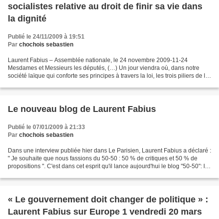
socialistes relative au droit de finir sa vie dans
la dignité
Publié le 24/11/2009 à 19:51
Par
chochois sebastien
Laurent Fabius – Assemblée nationale, le 24 novembre 2009-11-24
Mesdames et Messieurs les députés, (…) Un jour viendra où, dans notre
société laïque qui conforte ses principes à travers la loi, les trois piliers de la
devise républicaine seront mieux...
Le nouveau blog de Laurent Fabius
Publié le 07/01/2009 à 21:33
Par
chochois sebastien
Dans une interview publiée hier dans Le Parisien, Laurent Fabius a déclaré :
" Je souhaite que nous fassions du 50-50 : 50 % de critiques et 50 % de
propositions ". C'est dans cet esprit qu'il lance aujourd'hui le blog "50-50": Il
comportera en effet...
« Le gouvernement doit changer de politique » :
Laurent Fabius sur Europe 1 vendredi 20 mars