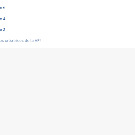
e 5
e 4
e 3
s créatrices de la VF !
e 2
e 1
e Mektoub My Love arrive enfin ! Rencontre avec Shaïn Boumedine et Sal
i : après Toni en famille
elle réalise le bouleversant Dites lui que je l'aime
ais ! Rencontre autour de Vie privée de Rebecca Zlotowski
 de Marguerite, Grave... Rencontre avec Ella Rumpf
 Les Rêveurs, un film intime sur la santé mentale