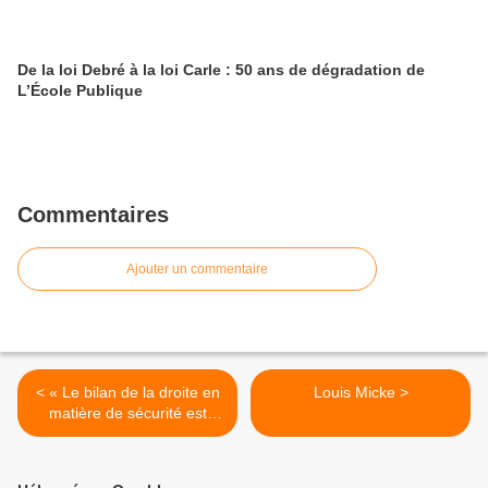
De la loi Debré à la loi Carle : 50 ans de dégradation de
L’École Publique
Commentaires
Ajouter un commentaire
< « Le bilan de la droite en
Louis Micke >
matière de sécurité est
lamentable »: Laurent
Fabius sur LCI ce matin