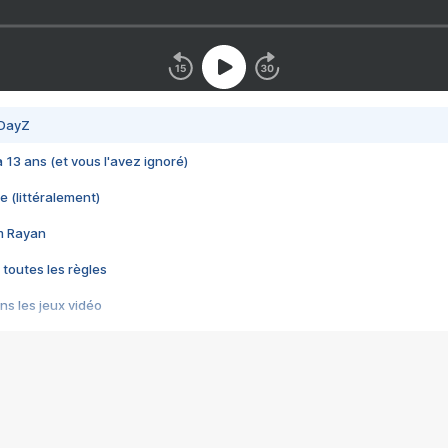
 DayZ
 a 13 ans (et vous l'avez ignoré)
e (littéralement)
im Rayan
 toutes les règles
s les jeux vidéo
us choquant de Rockstar ? - Le scandale BULLY
e plus moche de Steam
du RÊVE tourne au CAUCHEMAR