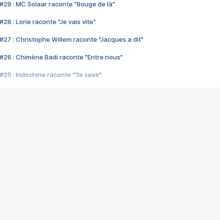
#29 : MC Solaar raconte "Bouge de là"
28 : Lorie raconte "Je vais vite"
#27 : Christophe Willem raconte "Jacques a dit"
#26 : Chimène Badi raconte "Entre nous"
#25 : Indochine raconte "3e sexe"
#24 : Zaho raconte "C'est chelou"
#23 : Patrick Bruel raconte "Au café des délices"
#22 : Kyo raconte "Le chemin"
#21 : Nolwenn Leroy raconte "Cassé"
#20 : Patrick Hernandez raconte "Born to be alive"
#19 : Lorie raconte "Près de moi"
#18 : Michael Jones raconte "A nos actes manqués" (avec Jean-Jacque
#17 : Khaled raconte "Aïcha"