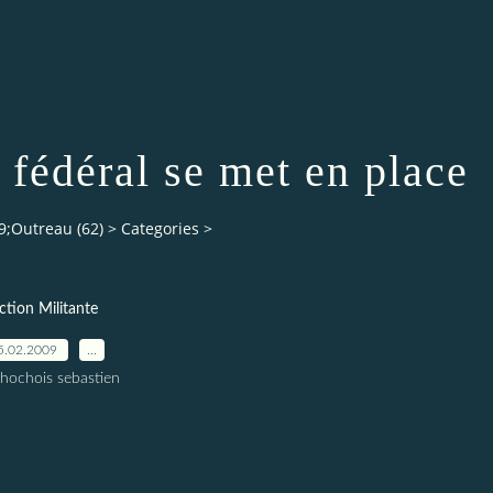
 fédéral se met en place
9;Outreau (62)
>
Categories
>
ction Militante
5.02.2009
…
chochois sebastien