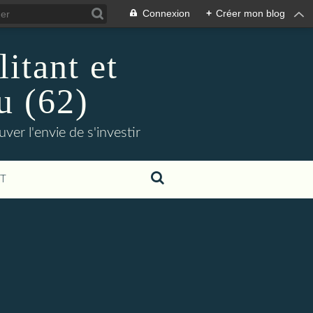
Connexion
+
Créer mon blog
itant et
u (62)
er l'envie de s'investir
T